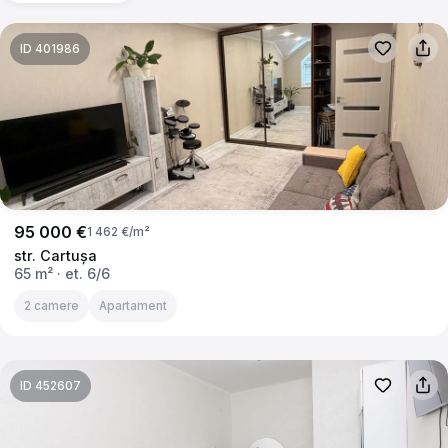
ID 401986
95 000 €
1 462 €/m²
str. Cartuşa
65 m²
· et. 6/6
2 camere
Apartament
ID 452607