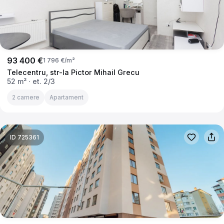
93 400 €
1 796 €/m²
Telecentru, str-la Pictor Mihail Grecu
52 m²
· et. 2/3
2 camere
Apartament
ID 725361