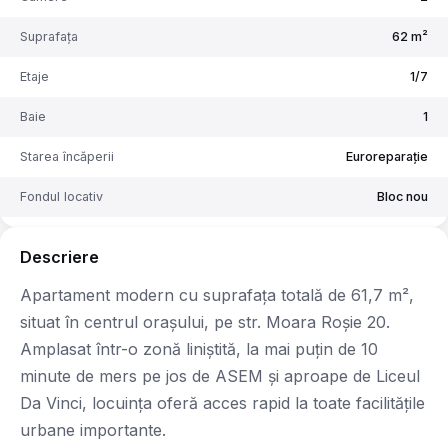
Suprafața
62 m²
Etaje
1/7
Baie
1
Starea încăperii
Euroreparație
Fondul locativ
Bloc nou
Online money transfer
Descriere
Apartament modern cu suprafața totală de 61,7 m²,
situat în centrul orașului, pe str. Moara Roșie 20.
Amplasat într-o zonă liniștită, la mai puțin de 10
minute de mers pe jos de ASEM și aproape de Liceul
Da Vinci, locuința oferă acces rapid la toate facilitățile
urbane importante.