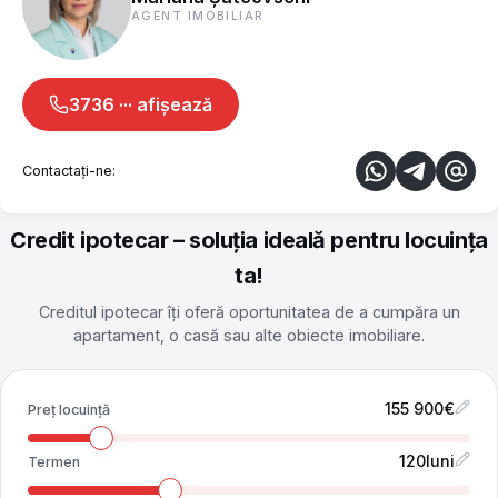
Geamuri orientate spre curtea interioară
AGENT IMOBILIAR
Locație & facilități din apropiere:
3736 ··· afișează
Amplasare ultracentrală
Aproape de magazine, restaurante, cafenele,
teatre, spitale
Contactați-ne:
Acces rapid la transport public
Liceul Da Vinci în proximitate
Credit ipotecar – soluția ideală pentru locuința
Complex Șahin Residence – curte închisă, spații
ta!
pentru relaxare și joacă
Creditul ipotecar îți oferă oportunitatea de a cumpăra un
apartament, o casă sau alte obiecte imobiliare.
Contactează pentru detalii sau o vizionare!
€
Preț locuință
luni
Termen