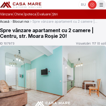
RU
|
|
|
|
Vânzare
Chirie
Ipoteca
Evaluare
Știri
Acasă
Blocuri noi
Spre vânzare apartament cu 2 camere |
Centru, str. Moara Roșie 20!
Spre vânzare apartament cu 2 camere |
Centru, str. Moara Roșie 20!
ID 107973
Vizualizări: 117 (0 azi)