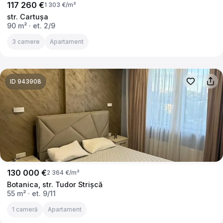
117 260 €
1 303 €/m²
str. Cartuşa
90 m²
· et. 2/9
3 camere
Apartament
ID 943908
130 000 €
2 364 €/m²
Botanica, str. Tudor Strișcă
55 m²
· et. 9/11
1 cameră
Apartament