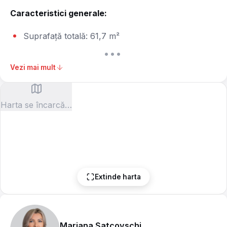
Caracteristici generale:
Suprafață totală: 61,7 m²
Etaj: 1
•••
Fond locativ: construcții existente (Șahin
Vezi mai mult
Residence)
Stare: finisaje moderne
Compartimentare: 2 dormitoare, bucătărie
Harta se încarcă…
separată comasată cu living, baie
Înălțimea tavanului: 3,05 m
Dotări și finisaje:
Bucătărie mobilată și echipată complet
Extinde harta
Parchet laminat, gresie, uși interioare din lemn
Feronerie de calitate superioară
Baie renovată, cu cadă
Mariana Șatcovschi