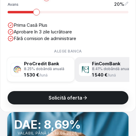
%
Avans
Prima Casă Plus
Aprobare în 3 zile lucrătoare
Fără comision de administrare
ALEGE BANCA
ProCredit Bank
FinComBank
8.25% dobândă anuală
8.41% dobândă anuală
1 530 €
1 540 €
/lună
/lună
Solicită oferta
DAE: 8,69%
VALABIL PÂNĂ LA 19.06.2026